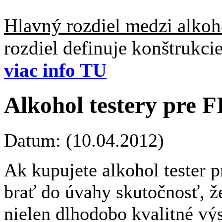
Hlavný rozdiel medzi alkoho
rozdiel definuje konštrukc
viac info TU
Alkohol testery pre
Datum: (10.04.2012)
Ak kupujete
alkohol
tester
p
brať do
úvahy
skutočnosť, ž
nielen
dlhodobo
kvalitné
výs