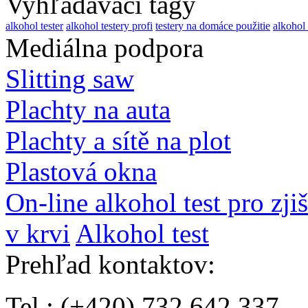
Vyhľadávací tagy
alkohol tester
alkohol testery profi
testery na domáce použitie
alkohol 
Mediálna podpora
Slitting saw
Plachty na auta
Plachty a sítě na plot
Plastová okna
On-line alkohol test pro zji
v krvi
Alkohol test
Prehľad kontaktov
:
Tel.: (+420) 732 642 337