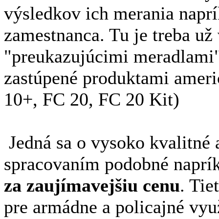
výsledkov
ich merania
naprí
zamestnanca
.
Tu je
treba
už
"
preukazujúcimi
meradlami
zastúpené
produktami
ameri
10+, FC 20, FC 20 Kit)
Jedná
sa o vysoko
kvalitné
spracovaním
podobné
naprí
za
zaujímavejšiu
cenu
.
Tie
pre
armádne
a policajné
využ