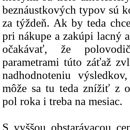
beznáustkových typov sú k
za týždeň. Ak by teda chce
pri nákupe a zakúpi lacný 
očakávať, že polovod
parametrami túto záťaž zv
nadhodnoteniu výsledkov,
môže sa tu teda znížiť z o
pol roka i treba na mesiac.
S vyššou obstarávacou cen