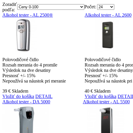
Zoradiť
Počet:
podľa:
Alkohol tester - AL 2500®
Alkohol tester - AL 2600
Polovodičové čidlo
Polovodičové čidlo
Rozsah merania do 4 promile
Rozsah merania do 4 pro
Výsledok na dve desatiny
Výsledok na dve desatiny
Presnosť +/- 15%
Presnosť +/- 15%
Nepoužívá sa náustok
pri meranie
Nepoužívá sa náustok
pri
39 €
Skladem
40 €
Skladem
Vložiť do košíka
DETAIL
Vložiť do košíka
DETAI
Alkohol tester - DA 5000
Alkohol tester - AL 5500