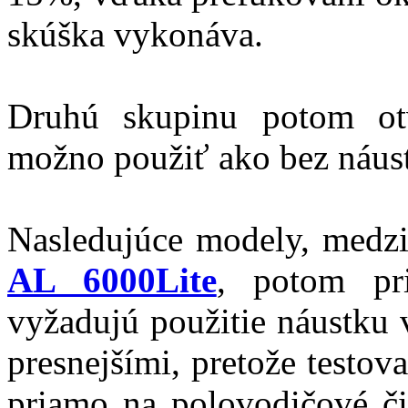
skúška vykonáva.
Druhú skupinu potom ot
možno použiť ako bez náust
Nasledujúce modely, medzi
AL 6000Lite
, potom pri
vyžadujú použitie náustku v
presnejšími, pretože testo
priamo na polovodičové či