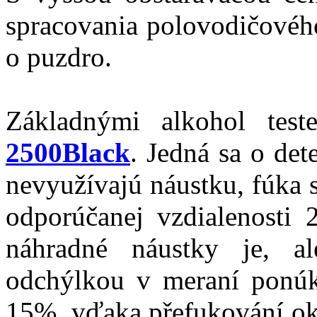
spracovania polovodičového
o puzdro.
Základnými alkohol tes
2500Black
. Jedná sa o det
nevyužívajú náustku, fúka s
odporúčanej vzdialenosti
náhradné náustky je, a
odchýlkou ​​v meraní ponúk
15%, vďaka přefukování ok