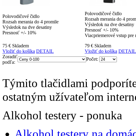
Polovodičové čidlo
Polovodičové čidlo
Rozsah merania do 4 prom
Rozsah merania do 4 promile
Výsledok na dve desatiny
Výsledok na dve desatiny
Presnosť +/- 10%
Presnosť +/- 10%
Viacpriemerové vstup pre 
75 €
Skladem
79 €
Skladem
Vložiť do košíka
DETAIL
Vložiť do košíka
DETAIL
Zoradiť
Počet:
podľa:
Týmito tlačidlami podporíte
ostatným užívateľom intern
Alkohol testery - ponuka
Alkohol testery na domác