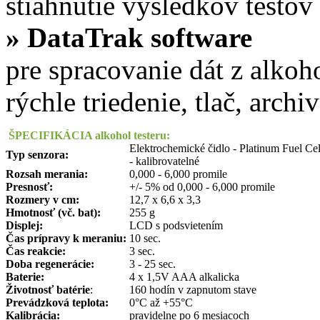
stiahnutie výsledkov testov
» DataTrak software
pre spracovanie dát z alkoh
rýchle triedenie, tlač, arch
ŠPECIFIKÁCIA alkohol testeru:
Elektrochemické čidlo - Platinum Fuel Cel
Typ senzora:
- kalibrovatelné
Rozsah merania:
0,000 - 6,000 promile
Presnosť:
+/- 5% od 0,000 - 6,000 promile
Rozmery v cm:
12,7 x 6,6 x 3,3
Hmotnos
ť
(vč. bat):
255 g
Displej:
LCD s podsvietením
Čas prípravy k meraniu:
10 sec.
Čas reakcie:
3 sec.
Doba regenerácie:
3 - 25 sec.
Baterie:
4 x 1,5V AAA alkalicka
Životnos
ť
batérie
:
160 hodín v zapnutom stave
Prevádzková teplota:
0°C až +55°C
Kalibrácia:
pravidelne po 6 mesiacoch