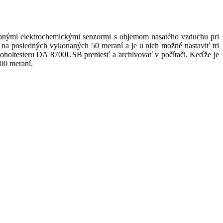
obnými elektrochemickými senzormi s objemom nasatého vzduchu pri
 na posledných vykonaných 50 meraní a je u nich možné nastaviť tri
oholtesteru DA 8700USB preniesť a archivovať v počítači. Keďže je
500 meraní.