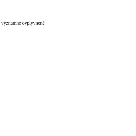
bol významne ovplyvnené