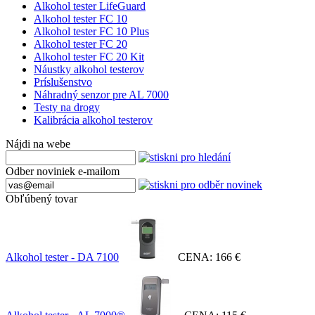
Alkohol tester LifeGuard
Alkohol tester FC 10
Alkohol tester FC 10 Plus
Alkohol tester FC 20
Alkohol tester FC 20 Kit
Náustky alkohol testerov
Príslušenstvo
Náhradný senzor pre AL 7000
Testy na drogy
Kalibrácia alkohol testerov
Nájdi na webe
Odber noviniek e-mailom
Obľúbený tovar
Alkohol tester - DA 7100
CENA:
166 €
Alkohol tester - AL 7000®
CENA:
115 €