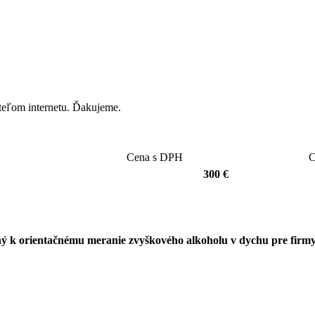
ateľom internetu. Ďakujeme.
Cena s DPH
C
300 €
dný k orientačnému meranie zvyškového alkoholu v dychu pre firm