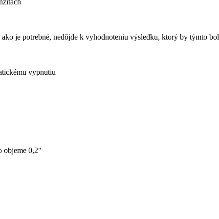
nzitách
bu ako je potrebné, nedôjde k vyhodnoteniu výsledku, ktorý by týmto 
matickému vypnutiu
 o objeme 0,2"