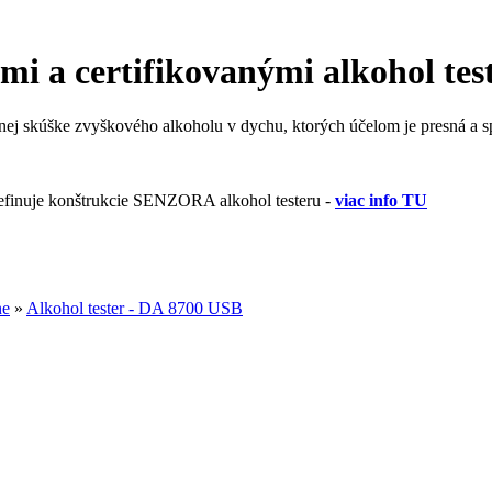
i a certifikovanými alkohol tes
čnej skúške zvyškového alkoholu v dychu, ktorých účelom je presná a s
definuje konštrukcie SENZORA alkohol testeru -
viac info TU
ne
»
Alkohol tester - DA 8700 USB