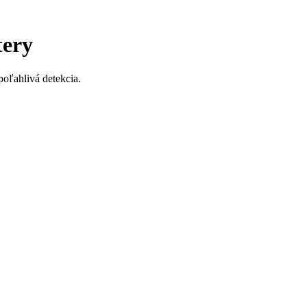
tery
poľahlivá detekcia.