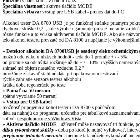
Použitie:
s náustkom - v balení 10 ks
Špeciálna vlastnosť:
aktívne tlačidlo MODE
Špeciálna výbava:
výstup pre USB kábel - prenos dát do PC
Alkohol tester DA 8700 USB je po funkčnej stránke priamym pokra
dychovej skúške 0,2", kde výrobca garantuje presné meranie za ide
rôzne funkcie a to vďaka aktívnemu tlačidlu MODE. Ako ale názvom
telo alkohol testeru prevzaté od DA 8100 a napájanie je výkonnejšími
»
Detektor alkoholu DA 8700USB je osadený elektrochemickým s
možnú odchýlku u nízkych hodnôt - teda do 1 promile + / - 5%
od promile sa odchýlka rozširuje až do + / - 10% u vyšších nameraný
snímač má objem nasatého vzduchu 0,2 "
umožňuje získavať stabilné dáta pri opakovanom testovaní
rýchle zahriatie senzora testera alkoholu
krátka doba regenerácie po teste
»
Pamäť na 50 meraní
spätné vyvolanie 50 meraní
»
Vstup pre USB kábel
možnosť pripojenia alkohol testeru DA 8700 s počítačom
dáta sa nahrajú do programu, určeného pre tabuľkové zaznamenávan
softvér
nespolupracuje s Windows Vista
»
Aktívne tlačidlo MODE
- užívateľ môže nastavovať tri funkcie, p
dĺžku vykonávané skúšky
- doba po ktorú je nutné vyfukovať, interv
prepínanie jednotiek merania
- meranie tak môžete vykonávať nielen