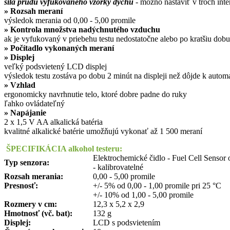
sila prúdu vyfukovaného vzorky dychu
- možno nastaviť v troch inte
»
Rozsah meraní
výsledok merania od 0,00 - 5,00 promile
»
Kontrola množstva nadýchnutého vzduchu
ak je vyfukovaný v priebehu testu nedostatočne alebo po kratšiu do
»
Počítadlo vykonaných meraní
»
Displej
veľký podsvietený LCD displej
výsledok testu zostáva po dobu 2 minút na displeji než dôjde k auto
»
Vzhlad
ergonomicky navrhnutie telo, ktoré dobre padne do ruky
ľahko ovládateľný
»
Napájanie
2 x 1,5 V AA alkalická batéria
kvalitné alkalické batérie umožňujú vykonať až 1 500 meraní
ŠPECIFIKÁCIA alkohol testeru:
Elektrochemické čidlo - Fuel Cell Sensor
Typ senzora:
- kalibrovatelné
Rozsah merania:
0,00 - 5,00 promile
Presnosť:
+/- 5% od 0,00 - 1,00 promile pri 25 °C
+/- 10% od 1,00 - 5,00 promile
Rozmery v cm:
12,3 x 5,2 x 2,9
Hmotnos
ť
(vč. bat):
132 g
Displej:
LCD s podsvietením