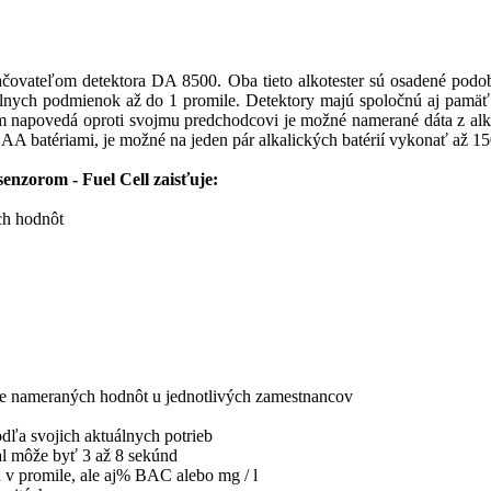
čovateľom detektora DA 8500. Oba tieto alkotester sú osadené pod
álnych podmienok až do 1 promile. Detektory majú spoločnú aj pamäť
 napovedá oproti svojmu predchodcovi je možné namerané dáta z alk
 AA batériami, je možné na jeden pár alkalických batérií vykonať až 1
enzorom - Fuel Cell
zaisťuje:
ch hodnôt
ie nameraných hodnôt u jednotlivých zamestnancov
odľa svojich aktuálnych potrieb
al môže byť 3 až 8 sekúnd
 v promile, ale aj% BAC alebo mg / l