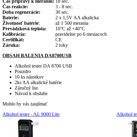
Čas prípravy k meraniu:
18 sec.
Čas reakcie:
3 - 8 sec.
Doba regenerácie:
30 sec.
Baterie:
2 x 1,5V AA alkalicka
Životnos
ť
batérie
:
až 1 500 merania
Prevádzková teplota:
10°C až +40°C
Kalibrácia:
pravidelne po 6 mesiacoch
Certifikát:
CE
Záruka:
2 roky
OBSAH BALENIA DA8700USB
Alkohol tester DA 8700 USB
Pouzdro
10 ks náustkov
2ks AA alkalické batérie
Záručný list
Návod k obsluhe
Mohlo by vás zaujímať
Alkohol tester - AL 9000 Lite
Alkohol te