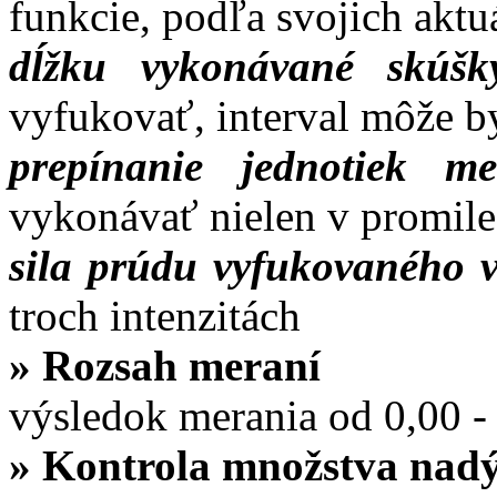
funkcie, podľa svojich aktu
dĺžku vykonávané skúšk
vyfukovať, interval môže b
prepínanie jednotiek me
vykonávať nielen v promile
sila prúdu vyfukovaného 
troch intenzitách
»
Rozsah meraní
výsledok merania od 0,00 -
»
Kontrola množstva nad