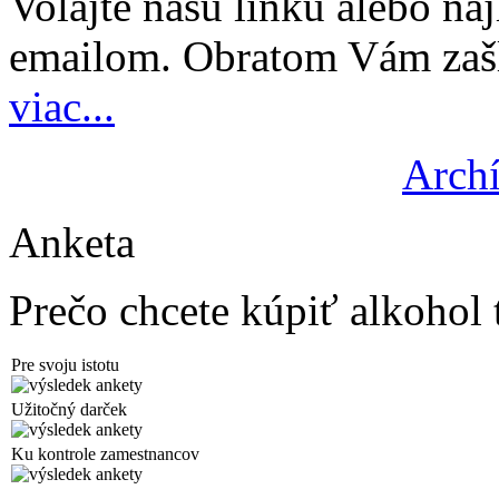
Volajte našu linku alebo najl
emailom. Obratom Vám zašl
viac...
Archí
Anketa
Prečo chcete kúpiť alkohol 
Pre svoju istotu
Užitočný darček
Ku kontrole zamestnancov