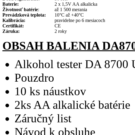
Baterie:
2 x 1,5V AA alkalicka
Životnos
ť
batérie
:
až 1 500 merania
Prevádzková teplota:
10°C až +40°C
Kalibrácia:
pravidelne po 6 mesiacoch
Certifikát:
CE
Záruka:
2 roky
OBSAH BALENIA DA87
Alkohol tester DA 8700
Pouzdro
10 ks náustkov
2ks AA alkalické batérie
Záručný list
Návod k obsluhe