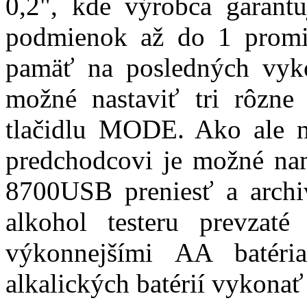
0,2", kde výrobca garantu
podmienok až do 1 promil
pamäť na posledných vyk
možné nastaviť tri rôzne
tlačidlu MODE. Ako ale 
predchodcovi je možné nam
8700USB preniesť a archiv
alkohol testeru prevza
výkonnejšími AA batér
alkalických batérií vykonať