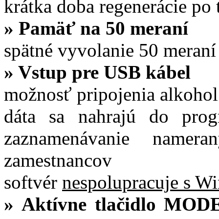
krátka doba regenerácie po 
»
Pamäť na 50 meraní
spätné vyvolanie 50 meraní
»
Vstup pre USB kábel
možnosť pripojenia alkohol
dáta sa nahrajú do prog
zaznamenávanie namera
zamestnancov
softvér
nespolupracuje s W
»
Aktívne tlačidlo MOD