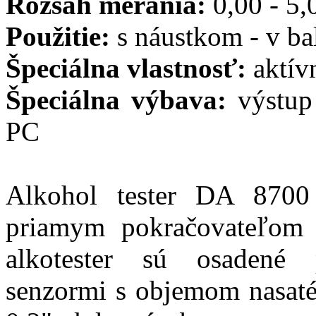
Rozsah merania:
0,00 - 5,
Použitie:
s náustkom - v ba
Špeciálna vlastnosť:
aktív
Špeciálna výbava:
výstup
PC
Alkohol tester DA 8700
priamym pokračovateľom 
alkotester sú osadené 
senzormi s objemom nasaté