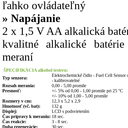
ľahko ovládateľný
»
Napájanie
2 x 1,5 V AA alkalická baté
kvalitné alkalické baté
meraní
ŠPECIFIKÁCIA alkohol testeru:
Elektrochemické čidlo - Fuel Cell Sensor
Typ senzora:
- kalibrovatelné
Rozsah merania:
0,00 - 5,00 promile
Presnosť:
+/- 5% od 0,00 - 1,00 promile pri 25 °C
+/- 10% od 1,00 - 5,00 promile
Rozmery v cm:
12,3 x 5,2 x 2,9
Hmotnos
ť
(vč. bat):
132 g
Displej:
LCD s podsvietením
Čas prípravy k meraniu:
18 sec.
Čas reakcie:
3 - 8 sec.
Doba regenerácie:
30 sec.